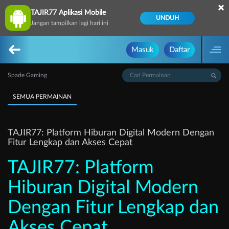
×
TAJIR77 Aplikasi Mobile
UNDUH
Jangan tampilkan lagi hari ini
Masuk
Daftar
Spade Gaming
SEMUA PERMAINAN
TAJIR77: Platform Hiburan Digital Modern Dengan
Fitur Lengkap dan Akses Cepat
TAJIR77: Platform
Hiburan Digital Modern
Dengan Fitur Lengkap dan
Akses Cepat