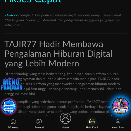
TAJIR77
menghadirkan platform hiburan digital modern dengan akses cepat,
fitur lengkap, layanan profesional, dan pengalaman pengguna yang nyaman
setiap hari.
TAJIR77 Hadir Membawa
Pengalaman Hiburan Digital
yang Lebih Modern
Di era teknologi yang terus berkembang, kebutuhan akan platform hiburan
digital yang nyaman dan mudah diakses semakin meningkat. TAJIR77 hadir
sebagai salah satu platform yang menawarkan pengalaman hiburan modern
dengan berbagai fitur unggulan yang dirancang untuk memenuhi kebutuhan
pengguna masa kini.
Dengan tampilan yang sederhana namun profesional, TAJIR77 memberikan
kemudahan bagi setiap pengguna untuk menjelajahi berbagai layanan yang
tersedia. Sistem yang stabil serta performa yang optimal membuat platform ini
mampu memberikan pengalaman yang nyaman baik untuk pengguna baru
maupun pengguna yang telah lama bergabung.
9Gaming
Promosi
Masuk
Hub. Kami
Akun Saya
Keunggulan inilah yang membuat TAJIR77 terus menjadi salah satu pilihan bagi