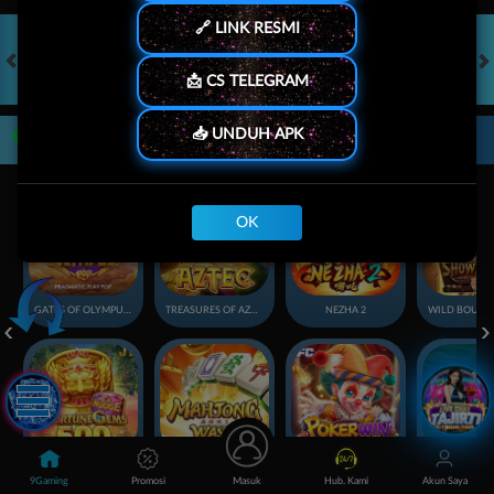
🔗 LINK RESMI
📩 CS TELEGRAM
HOT GAMES
SLOTS
LIVE CASINO
RACE
TOGEL
OL
📥 UNDUH APK
Game Populer
OK
GATES OF OLYMPUS POP
TREASURES OF AZTEC
NEZHA 2
FORTUNE GEMS 500
MAHJONG WAYS
POKER WIN
MAHJONG W
9Gaming
Promosi
Masuk
Hub. Kami
Akun Saya