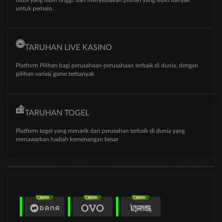
odds yang lebih tinggi, dan menyediakan pilihan yang lebih banyak
untuk pemain.
TARUHAN LIVE KASINO
Platform Pilihan bagi perusahaan-perusahaan terbaik di dunia, dengan
pilihan variasi game terbanyak
TARUHAN TOGEL
Platform togel yang menarik dari perusahan terbaik di dunia yang
menawarkan hadiah kemenangan besar