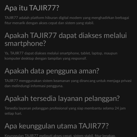
Apa itu TAJIR77?
TAJIR77 adalah platform hiburan digital modern yang menghadirkan berbagai
fitur menarik dengan akses cepat dan sistem yang stabil.
Apakah TAJIR77 dapat diakses melalui
smartphone?
Ya, TAJIR77 dapat diakses melalui smartphone, tablet, laptop, maupun
komputer desktop dengan tampilan yang responsif.
Apakah data pengguna aman?
TAJIR77 menggunakan sistem keamanan yang dirancang untuk menjaga privasi
dan melindungi informasi pengguna.
Apakah tersedia layanan pelanggan?
Tersedia layanan pelanggan profesional yang siap membantu selama 24 jam
setiap hari.
Apa keunggulan utama TAJIR77?
Keunggulan TAJIR77 meliputi akses cepat, sistem stabil, fitur lengkap,