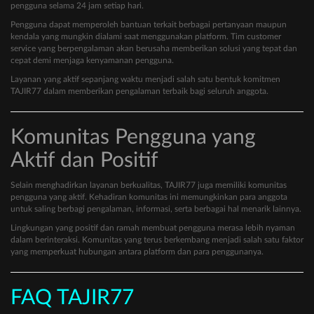
pengguna selama 24 jam setiap hari.
Pengguna dapat memperoleh bantuan terkait berbagai pertanyaan maupun
kendala yang mungkin dialami saat menggunakan platform. Tim customer
service yang berpengalaman akan berusaha memberikan solusi yang tepat dan
cepat demi menjaga kenyamanan pengguna.
Layanan yang aktif sepanjang waktu menjadi salah satu bentuk komitmen
TAJIR77 dalam memberikan pengalaman terbaik bagi seluruh anggota.
Komunitas Pengguna yang
Aktif dan Positif
Selain menghadirkan layanan berkualitas, TAJIR77 juga memiliki komunitas
pengguna yang aktif. Kehadiran komunitas ini memungkinkan para anggota
untuk saling berbagi pengalaman, informasi, serta berbagai hal menarik lainnya.
Lingkungan yang positif dan ramah membuat pengguna merasa lebih nyaman
dalam berinteraksi. Komunitas yang terus berkembang menjadi salah satu faktor
yang memperkuat hubungan antara platform dan para penggunanya.
FAQ TAJIR77