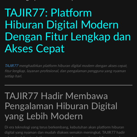
TAJIR77: Platform
Hiburan Digital Modern
Dengan Fitur Lengkap dan
Akses Cepat
TAJIR77
menghadirkan platform hiburan digital modern dengan akses cepat,
fitur lengkap, layanan profesional, dan pengalaman pengguna yang nyaman
setiap hari.
TAJIR77 Hadir Membawa
Pengalaman Hiburan Digital
yang Lebih Modern
Di era teknologi yang terus berkembang, kebutuhan akan platform hiburan
digital yang nyaman dan mudah diakses semakin meningkat. TAJIR77 hadir