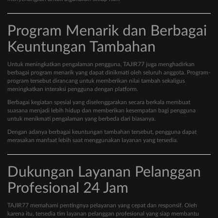
Program Menarik dan Berbagai
Keuntungan Tambahan
Untuk meningkatkan pengalaman pengguna, TAJIR77 juga menghadirkan
berbagai program menarik yang dapat dinikmati oleh seluruh anggota. Program-
program tersebut dirancang untuk memberikan nilai tambah sekaligus
meningkatkan interaksi pengguna dengan platform.
Berbagai kegiatan spesial yang diselenggarakan secara berkala membuat
suasana menjadi lebih hidup dan memberikan kesempatan bagi pengguna
untuk menikmati pengalaman yang berbeda dari biasanya.
Dengan adanya berbagai keuntungan tambahan tersebut, pengguna dapat
merasakan manfaat lebih saat menggunakan layanan yang tersedia.
Dukungan Layanan Pelanggan
Profesional 24 Jam
TAJIR77 memahami pentingnya pelayanan yang cepat dan responsif. Oleh
karena itu, tersedia tim layanan pelanggan profesional yang siap membantu