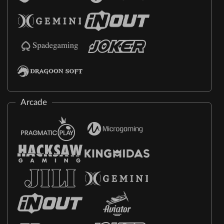
Arcade