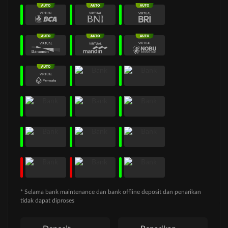
* Selama bank maintenance dan bank offline deposit dan penarikan
tidak dapat diproses