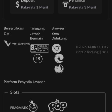
Deposit
Penarikan
Rata-rata 1 Menit
Rata-rata 3 Menit
Bersertifikasi
Tanggung
Browser
Dari
Jawab
Yang
Bermain
Didukung
©2026 TAJIR77. Hak
cipta dilindungi | 18+
Platform Penyedia Layanan
Slots