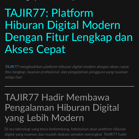
TAJIR77: Platform
Hiburan Digital Modern
Dengan Fitur Lengkap dan
Akses Cepat
TAJIR77
menghadirkan platform hiburan digital modern dengan akses cepat,
fitur lengkap, layanan profesional, dan pengalaman pengguna yang nyaman
setiap hari.
TAJIR77 Hadir Membawa
Pengalaman Hiburan Digital
yang Lebih Modern
Di era teknologi yang terus berkembang, kebutuhan akan platform hiburan
digital yang nyaman dan mudah diakses semakin meningkat. TAJIR77 hadir