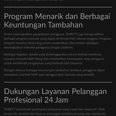
Program Menarik dan Berbagai
Keuntungan Tambahan
Untuk meningkatkan pengalaman pengguna, TAJIR77 juga menghadirkan
berbagai program menarik yang dapat dinikmati oleh seluruh anggota. Program-
program tersebut dirancang untuk memberikan nilai tambah sekaligus
meningkatkan interaksi pengguna dengan platform.
Berbagai kegiatan spesial yang diselenggarakan secara berkala membuat
suasana menjadi lebih hidup dan memberikan kesempatan bagi pengguna
untuk menikmati pengalaman yang berbeda dari biasanya.
Dengan adanya berbagai keuntungan tambahan tersebut, pengguna dapat
merasakan manfaat lebih saat menggunakan layanan yang tersedia.
Dukungan Layanan Pelanggan
Profesional 24 Jam
TAJIR77 memahami pentingnya pelayanan yang cepat dan responsif. Oleh
karena itu, tersedia tim layanan pelanggan profesional yang siap membantu