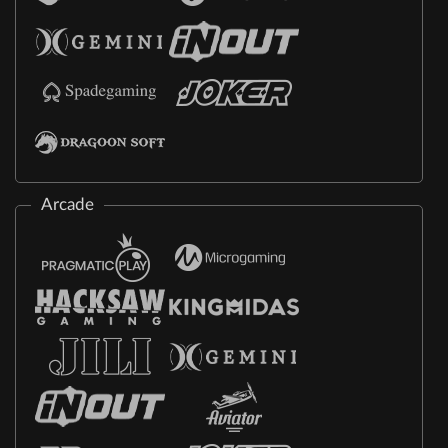
Arcade