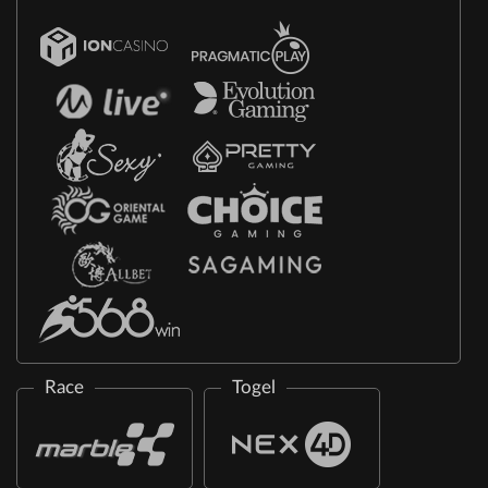
Race
Togel