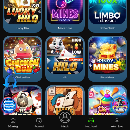
Lucky Hilo
Mines Neon
Limbo Classic
Chicken Run
Hilo
Pinoy Mines
9Gaming
Promosi
Masuk
Hub. Kami
Akun Saya
Mines Maple
Hilo Gold Rush
Candy Mines