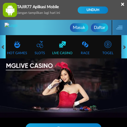
×
TAJIR77 Aplikasi Mobile
UNDUH
Jangan tampilkan lagi hari ini
Masuk
Daftar
HOT GAMES
SLOTS
LIVE CASINO
RACE
TOGEL
OL