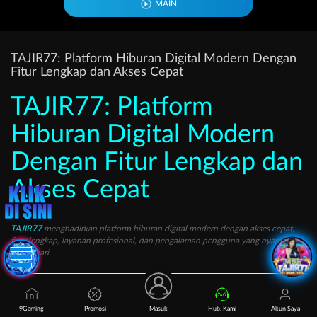
MAIN
TAJIR77: Platform Hiburan Digital Modern Dengan
Fitur Lengkap dan Akses Cepat
TAJIR77: Platform
Hiburan Digital Modern
Dengan Fitur Lengkap dan
Akses Cepat
TAJIR77
menghadirkan platform hiburan digital modern dengan akses cepat,
fitur lengkap, layanan profesional, dan pengalaman pengguna yang nyaman
setiap hari.
TAJIR77 Hadir Membawa
9Gaming
Promosi
Masuk
Hub. Kami
Akun Saya