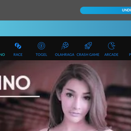
UND
INO
RACE
TOGEL
OLAHRAGA
CRASH GAME
ARCADE