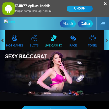
×
TAJIR77 Aplikasi Mobile
UNDUH
Jangan tampilkan lagi hari ini
Masuk
Daftar
HOT GAMES
SLOTS
LIVE CASINO
RACE
TOGEL
OL