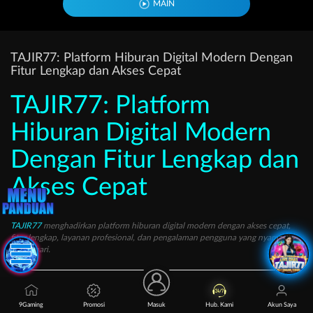
MAIN
TAJIR77: Platform Hiburan Digital Modern Dengan
Fitur Lengkap dan Akses Cepat
TAJIR77: Platform
Hiburan Digital Modern
Dengan Fitur Lengkap dan
Akses Cepat
TAJIR77
menghadirkan platform hiburan digital modern dengan akses cepat,
fitur lengkap, layanan profesional, dan pengalaman pengguna yang nyaman
setiap hari.
TAJIR77 Hadir Membawa
9Gaming
Promosi
Masuk
Hub. Kami
Akun Saya