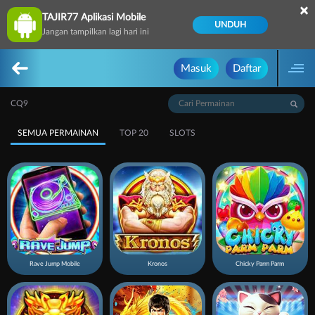
×
TAJIR77 Aplikasi Mobile
UNDUH
Jangan tampilkan lagi hari ini
Masuk
Daftar
CQ9
SEMUA PERMAINAN
TOP 20
SLOTS
Rave Jump Mobile
Kronos
Chicky Parm Parm