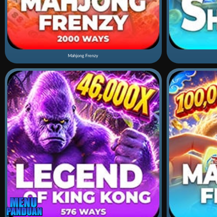
Mahjong Frenzy