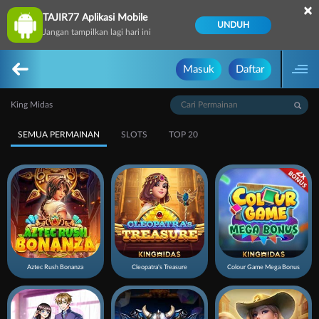
×
TAJIR77 Aplikasi Mobile
UNDUH
Jangan tampilkan lagi hari ini
Masuk
Daftar
King Midas
SEMUA PERMAINAN
SLOTS
TOP 20
Aztec Rush Bonanza
Cleopatra's Treasure
Colour Game Mega Bonus