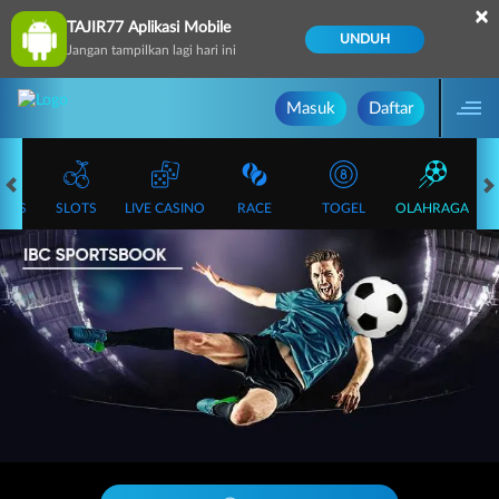
×
TAJIR77 Aplikasi Mobile
UNDUH
Jangan tampilkan lagi hari ini
Masuk
Daftar
MES
SLOTS
LIVE CASINO
RACE
TOGEL
OLAHRAGA
CR