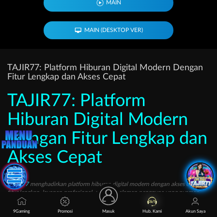
MAIN
MAIN (DESKTOP VER)
TAJIR77: Platform Hiburan Digital Modern Dengan
Fitur Lengkap dan Akses Cepat
TAJIR77: Platform
Hiburan Digital Modern
Dengan Fitur Lengkap dan
Akses Cepat
TAJIR77
menghadirkan platform hiburan digital modern dengan akses cepat,
fitur lengkap, layanan profesional, dan pengalaman pengguna yang nyaman
setiap hari.
9Gaming
Promosi
Masuk
Hub. Kami
Akun Saya