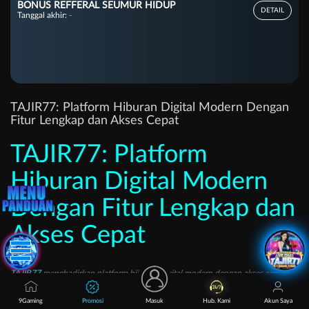
BONUS REFFERAL SEUMUR HIDUP
DETAIL
Tanggal akhir:
-
TAJIR77: Platform Hiburan Digital Modern Dengan
Fitur Lengkap dan Akses Cepat
TAJIR77: Platform
Hiburan Digital Modern
Dengan Fitur Lengkap dan
Akses Cepat
TAJIR77
menghadirkan platform hiburan digital modern dengan akses cepat,
fitur lengkap, layanan profesional, dan pengalaman pengguna yang nyaman
setiap hari.
9Gaming
Promosi
Masuk
Hub. Kami
Akun Saya