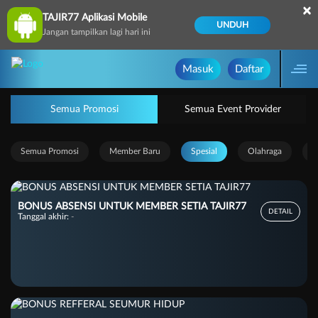
×
TAJIR77 Aplikasi Mobile
UNDUH
Jangan tampilkan lagi hari ini
Masuk
Daftar
Semua Promosi
Semua Event Provider
Semua Promosi
Member Baru
Spesial
Olahraga
L
BONUS ABSENSI UNTUK MEMBER SETIA TAJIR77
DETAIL
Tanggal akhir:
-