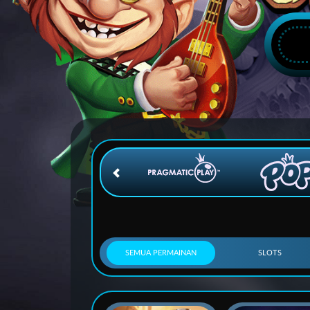
SEMUA PERMAINAN
SLOTS