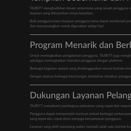
TAJIR77 menghadirkan desain antarmuka yang ramah pengguna se
layanan yang dibutuhkan tanpa kesulitan.
Baik pengguna baru maupun pengguna lama dapat menikmati penga
dan menyenangkan untuk digunakan setiap hari.
Program Menarik dan Be
Untuk meningkatkan pengalaman pengguna, TAJIR77 juga menghadi
sekaligus meningkatkan interaksi pengguna dengan platform.
Berbagai kegiatan spesial yang diselenggarakan secara berkala
Dengan adanya berbagai keuntungan tambahan tersebut, pengguna
Dukungan Layanan Pelang
TAJIR77 memahami pentingnya pelayanan yang cepat dan responsif
Pengguna dapat memperoleh bantuan terkait berbagai pertanyaa
yang tepat dan cepat demi menjaga kenyamanan pengguna.
Layanan yang aktif sepanjang waktu menjadi salah satu bentuk 