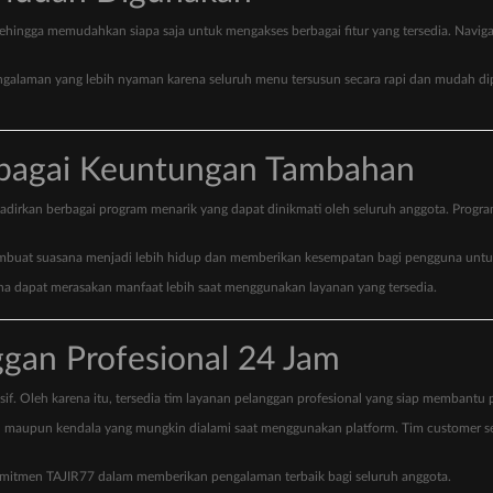
hingga memudahkan siapa saja untuk mengakses berbagai fitur yang tersedia. Nav
laman yang lebih nyaman karena seluruh menu tersusun secara rapi dan mudah dipa
rbagai Keuntungan Tambahan
rkan berbagai program menarik yang dapat dinikmati oleh seluruh anggota. Progra
 membuat suasana menjadi lebih hidup dan memberikan kesempatan bagi pengguna unt
 dapat merasakan manfaat lebih saat menggunakan layanan yang tersedia.
gan Profesional 24 Jam
. Oleh karena itu, tersedia tim layanan pelanggan profesional yang siap membantu p
n maupun kendala yang mungkin dialami saat menggunakan platform. Tim customer s
komitmen TAJIR77 dalam memberikan pengalaman terbaik bagi seluruh anggota.