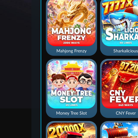
Mahjong Frenzy
Sharkalicious
Money Tree Slot
CNY Fever