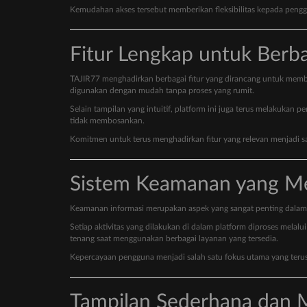
Kemudahan akses tersebut memberikan fleksibilitas kepada pengg
Fitur Lengkap untuk Ber
TAJIR77 menghadirkan berbagai fitur yang dirancang untuk mem
digunakan dengan mudah tanpa proses yang rumit.
Selain tampilan yang intuitif, platform ini juga terus melakuk
tidak membosankan.
Komitmen untuk terus menghadirkan fitur yang relevan menjadi 
Sistem Keamanan yang Men
Keamanan informasi merupakan aspek yang sangat penting dalam
Setiap aktivitas yang dilakukan di dalam platform diproses mel
tenang saat menggunakan berbagai layanan yang tersedia.
Kepercayaan pengguna menjadi salah satu fokus utama yang terus 
Tampilan Sederhana dan