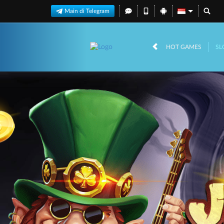
Main di Telegram
HOT GAMES
SL