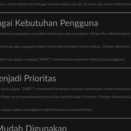
una untuk menikmati berbagai layanan kapan saja dan di mana saja sesuai kebutuhan
bagai Kebutuhan Pengguna
berikan pengalaman yang lebih praktis dan menyenangkan. Setiap fitur dikembang
an pembaruan agar pengguna dapat menikmati berbagai inovasi terbaru. Dengan demiki
salah satu alasan mengapa TAJIR77 mendapatkan perhatian dari banyak pengguna.
jadi Prioritas
 dunia digital. TAJIR77 memahami hal tersebut dengan menerapkan sistem keamanan
alui sistem yang mengutamakan privasi dan perlindungan informasi. Dengan adanya d
dijaga melalui peningkatan sistem keamanan secara berkala.
 Mudah Digunakan