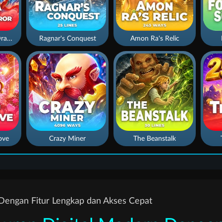
Nezha And The Dragon Emperor
Ragnar's Conquest
Amon Ra's Relic
ove
Crazy Miner
The Beanstalk
 Dengan Fitur Lengkap dan Akses Cepat