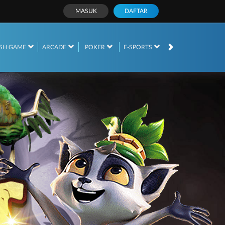
MASUK
DAFTAR
SH GAME
ARCADE
POKER
E-SPORTS
SABUNG AYAM