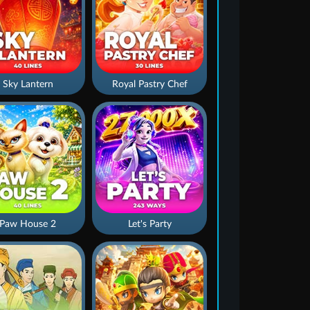
Sky Lantern
Royal Pastry Chef
Paw House 2
Let's Party